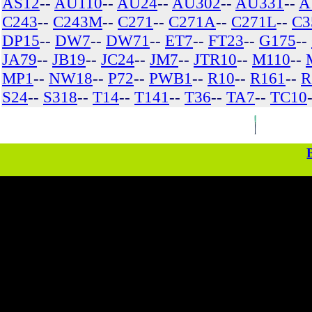
AS12
--
AU110
--
AU24
--
AU302
--
AU331
--
A
C243
--
C243M
--
C271
--
C271A
--
C271L
--
C3
DP15
--
DW7
--
DW71
--
ET7
--
FT23
--
G175
--
JA79
--
JB19
--
JC24
--
JM7
--
JTR10
--
M110
--
MP1
--
NW18
--
P72
--
PWB1
--
R10
--
R161
--
R
S24
--
S318
--
T14
--
T141
--
T36
--
TA7
--
TC10