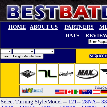
--
HOME
ABOUT US
PARTNERS
ML
BATS
REVIE
Select Cou
Select Turning Style/Model
--
121
--
28NA
--
33