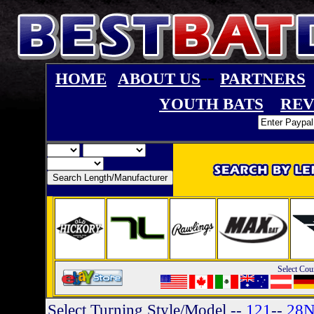
--
HOME
ABOUT US
PARTNERS
YOUTH BATS
REV
Select Cou
Select Turning Style/Model
--
121
--
28