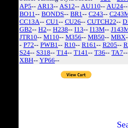
AP5
--
AR13
--
AS12
--
AU110
--
AU24
-
BO11
--
BONDS
--
BR1
--
C243
--
C243
CC13A
--
CU1
--
CU26
--
CUTCH22
--
D
GB2
--
H2
--
H238
--
I13
--
I13M
--
J143
JTR10
--
M110
--
M356
--
MB50
--
MBX
-
P72
--
PWB1
--
R10
--
R161
--
R205
--
R
S24
--
S318
--
T14
--
T141
--
T36
--
TA7
-
XBH
--
YP66
--
There are no listin
Se