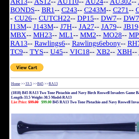
AR13
--
AS12
--
AU110
--
AU24
--
AU302
--
BONDS
--
BR1
--
C243
--
C243M
--
C271
--
-
CU26
--
CUTCH22
--
DP15
--
DW7
--
DW7
I13M
--
J143M
--
J7H
--
JA27
--
JA79
--
JB19
MBX
--
MH23
--
ML1
--
MM2
--
MO28
--
MP
RA13
--
Rawlings6
--
Rawlings6ebony
--
RH
TC9
--
TYS
--
U45
--
VIC18
--
XB2
--
XBH
--
Home
>>
33.5
>>
B45
>>
RA13
(1818) B45 RA13 Two Tone Pistachio and Navy Birch Roswell Invaders Game B
Length-33.5 Weight-30.5 Model-RA13
List Price:
$99.00
$99.00
B45 RA13 Two Tone Pistachio and Navy Roswell Inva