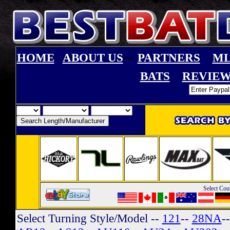
--
HOME
ABOUT US
PARTNERS
ML
BATS
REVIEW
Select Cou
Select Turning Style/Model
--
121
--
28NA
-