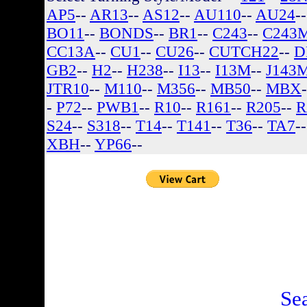
AP5
--
AR13
--
AS12
--
AU110
--
AU24
-
BO11
--
BONDS
--
BR1
--
C243
--
C243
CC13A
--
CU1
--
CU26
--
CUTCH22
--
D
GB2
--
H2
--
H238
--
I13
--
I13M
--
J143
JTR10
--
M110
--
M356
--
MB50
--
MBX
-
P72
--
PWB1
--
R10
--
R161
--
R205
--
R
S24
--
S318
--
T14
--
T141
--
T36
--
TA7
-
XBH
--
YP66
--
There are no listin
Se