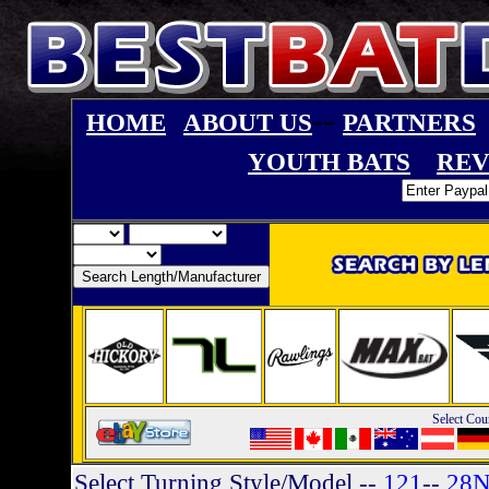
--
HOME
ABOUT US
PARTNERS
YOUTH BATS
REV
Select Cou
Select Turning Style/Model
--
121
--
28