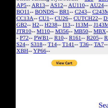
AP5
--
AR13
--
AS12
--
AU110
--
AU24
-
BO11
--
BONDS
--
BR1
--
C243
--
C243
CC13A
--
CU1
--
CU26
--
CUTCH22
--
D
GB2
--
H2
--
H238
--
I13
--
I13M
--
J143
JTR10
--
M110
--
M356
--
MB50
--
MBX
-
P72
--
PWB1
--
R10
--
R161
--
R205
--
R
S24
--
S318
--
T14
--
T141
--
T36
--
TA7
-
XBH
--
YP66
--
There are no listin
Se