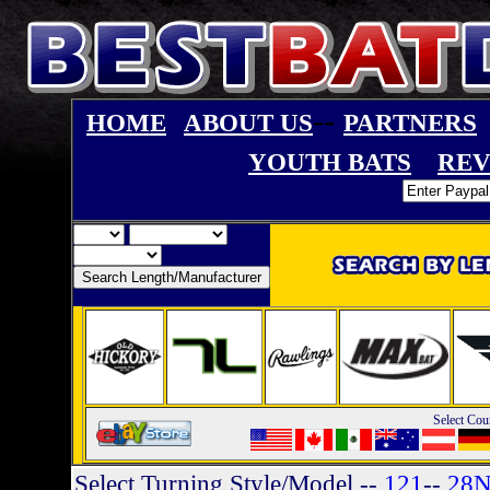
--
HOME
ABOUT US
PARTNERS
YOUTH BATS
REV
Select Cou
Select Turning Style/Model
--
121
--
28