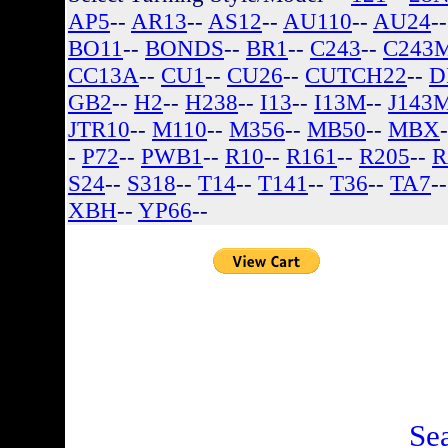
AP5
--
AR13
--
AS12
--
AU110
--
AU24
-
BO11
--
BONDS
--
BR1
--
C243
--
C243
CC13A
--
CU1
--
CU26
--
CUTCH22
--
D
GB2
--
H2
--
H238
--
I13
--
I13M
--
J143
JTR10
--
M110
--
M356
--
MB50
--
MBX
-
P72
--
PWB1
--
R10
--
R161
--
R205
--
R
S24
--
S318
--
T14
--
T141
--
T36
--
TA7
-
XBH
--
YP66
--
There are no listin
Se