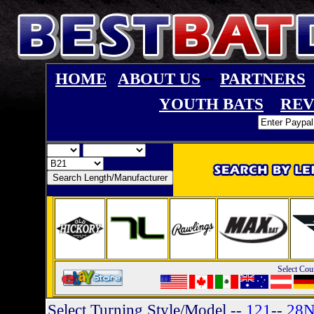
--
HOME
ABOUT US
PARTNERS
YOUTH BATS
REV
Select Cou
Select Turning Style/Model
--
121
--
28