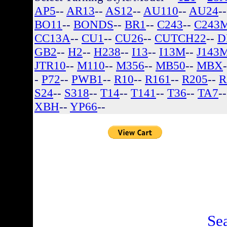
AP5
--
AR13
--
AS12
--
AU110
--
AU24
-
BO11
--
BONDS
--
BR1
--
C243
--
C243
CC13A
--
CU1
--
CU26
--
CUTCH22
--
D
GB2
--
H2
--
H238
--
I13
--
I13M
--
J143
JTR10
--
M110
--
M356
--
MB50
--
MBX
-
P72
--
PWB1
--
R10
--
R161
--
R205
--
R
S24
--
S318
--
T14
--
T141
--
T36
--
TA7
-
XBH
--
YP66
--
There are no listin
Se