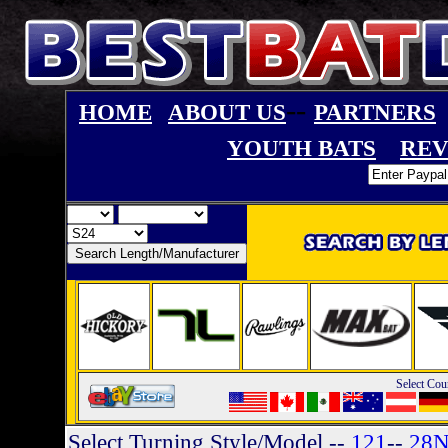
--
HOME
ABOUT US
PARTNERS
YOUTH BATS
REV
Select Cou
Select Turning Style/Model
--
121
--
28