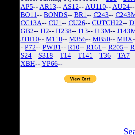
AP5
--
AR13
--
AS12
--
AU110
--
AU24
-
BO11
--
BONDS
--
BR1
--
C243
--
C243
CC13A
--
CU1
--
CU26
--
CUTCH22
--
D
GB2
--
H2
--
H238
--
I13
--
I13M
--
J143
JTR10
--
M110
--
M356
--
MB50
--
MBX
-
P72
--
PWB1
--
R10
--
R161
--
R205
--
R
S24
--
S318
--
T14
--
T141
--
T36
--
TA7
-
XBH
--
YP66
--
There are no listin
Se