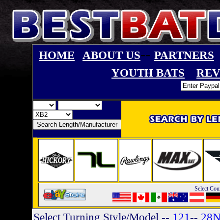
--
HOME
ABOUT US
PARTNERS
YOUTH BATS
REV
Select Cou
Select Turning Style/Model
--
121
--
28