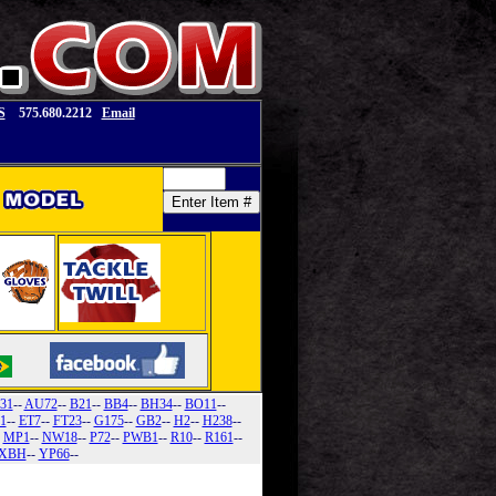
S
575.680.2212
Email
31
--
AU72
--
B21
--
BB4
--
BH34
--
BO11
--
1
--
ET7
--
FT23
--
G175
--
GB2
--
H2
--
H238
--
-
MP1
--
NW18
--
P72
--
PWB1
--
R10
--
R161
--
XBH
--
YP66
--