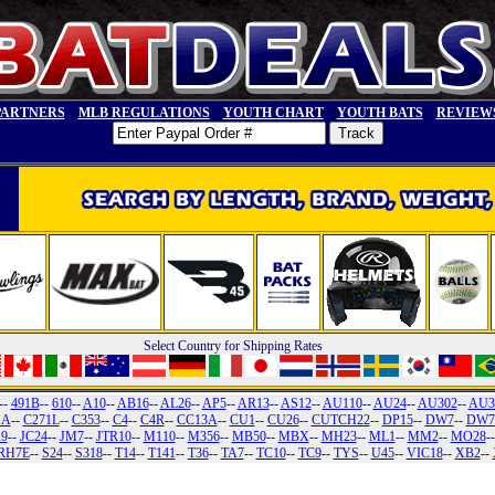
PARTNERS
MLB REGULATIONS
YOUTH CHART
YOUTH BATS
REVIEW
Select Country for Shipping Rates
--
491B
--
610
--
A10
--
AB16
--
AL26
--
AP5
--
AR13
--
AS12
--
AU110
--
AU24
--
AU302
--
AU3
1A
--
C271L
--
C353
--
C4
--
C4R
--
CC13A
--
CU1
--
CU26
--
CUTCH22
--
DP15
--
DW7
--
DW7
19
--
JC24
--
JM7
--
JTR10
--
M110
--
M356
--
MB50
--
MBX
--
MH23
--
ML1
--
MM2
--
MO28
-
RH7E
--
S24
--
S318
--
T14
--
T141
--
T36
--
TA7
--
TC10
--
TC9
--
TYS
--
U45
--
VIC18
--
XB2
--