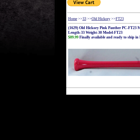
Home
>>
33
>>
Old Hickory
>>
FT23
(1629) Old Hickory Pink Panther PC-FT23 M
Length-33 Weight-30 Model-FT23
$89.99
Finally available and ready to ship in