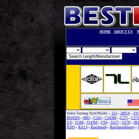
--
HOME
ABOUT US
Select Turning Style/Model
--
121
--
28NA
--
331
BONDS
--
BR1
--
C243
--
C243M
--
C271
--
C27
I13
--
I13M
--
J143M
--
J7H
--
JA27
--
JA79
--
JB
R205
--
RA13
--
Rawlings6
--
Rawlings6ebony
--