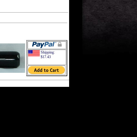
Shipping:
$17.43