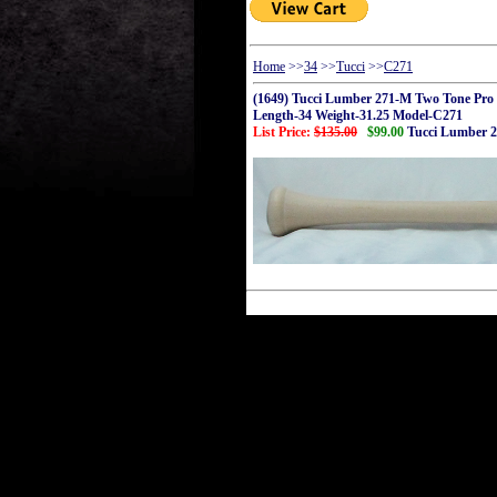
Home
>>
34
>>
Tucci
>>
C271
(1649) Tucci Lumber 271-M Two Tone Pr
Length-34 Weight-31.25 Model-C271
List Price:
$135.00
$99.00
Tucci Lumber 2