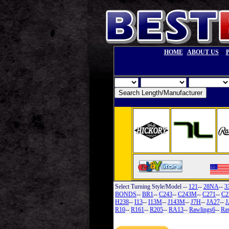
--
HOME
ABOUT US
Select Turning Style/Model
--
121
--
28NA
--
3
BONDS
--
BR1
--
C243
--
C243M
--
C271
--
C2
H238
--
I13
--
I13M
--
J143M
--
J7H
--
JA27
--
J
R10
--
R161
--
R205
--
RA13
--
Rawlings6
--
Ra