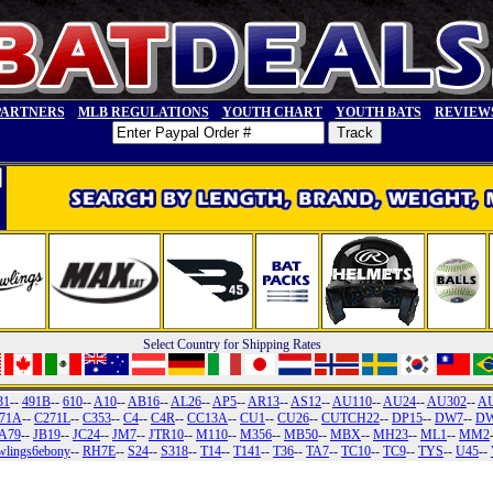
PARTNERS
MLB REGULATIONS
YOUTH CHART
YOUTH BATS
REVIEW
Select Country for Shipping Rates
31
--
491B
--
610
--
A10
--
AB16
--
AL26
--
AP5
--
AR13
--
AS12
--
AU110
--
AU24
--
AU302
--
A
71A
--
C271L
--
C353
--
C4
--
C4R
--
CC13A
--
CU1
--
CU26
--
CUTCH22
--
DP15
--
DW7
--
DW
A79
--
JB19
--
JC24
--
JM7
--
JTR10
--
M110
--
M356
--
MB50
--
MBX
--
MH23
--
ML1
--
MM2
wlings6ebony
--
RH7E
--
S24
--
S318
--
T14
--
T141
--
T36
--
TA7
--
TC10
--
TC9
--
TYS
--
U45
--