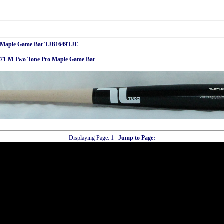
o Maple Game Bat TJB1649TJE
71-M Two Tone Pro Maple Game Bat
Displaying Page:
1
Jump to Page: