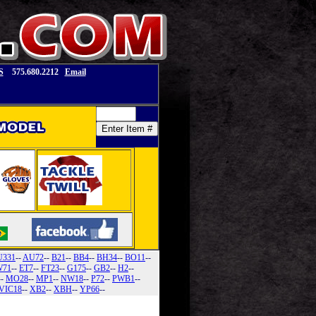
S
575.680.2212
Email
U331
--
AU72
--
B21
--
BB4
--
BH34
--
BO11
--
71
--
ET7
--
FT23
--
G175
--
GB2
--
H2
--
--
MO28
--
MP1
--
NW18
--
P72
--
PWB1
--
VIC18
--
XB2
--
XBH
--
YP66
--