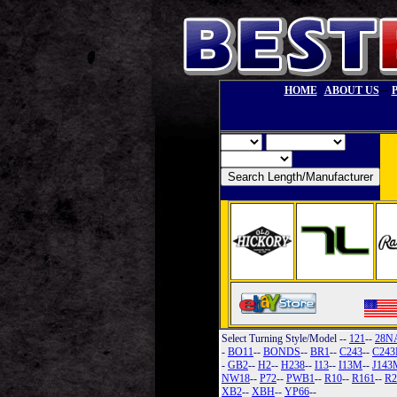
--
HOME
ABOUT US
Select Turning Style/Model
--
121
--
28N
-
BO11
--
BONDS
--
BR1
--
C243
--
C24
-
GB2
--
H2
--
H238
--
I13
--
I13M
--
J143
NW18
--
P72
--
PWB1
--
R10
--
R161
--
R2
XB2
--
XBH
--
YP66
--