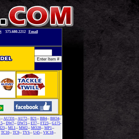
S
575.680.2212
Email
2
--
AU331
--
AU72
--
B21
--
BB4
--
BH34
-
15
--
DW7
--
DW71
--
ET7
--
FT23
--
G175
-
23
--
ML1
--
MM2
--
MO28
--
MP1
--
-
TC10
--
TC9
--
TYS
--
U45
--
VIC18
--