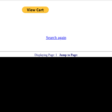
There are no listings that match your critera
Search again
Displaying Page:
1
Jump to Page: