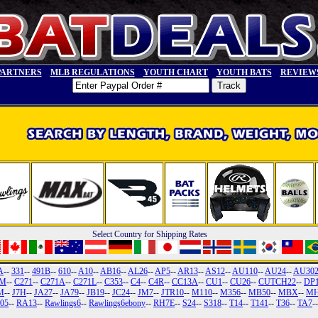
PARTNERS
MLB REGULATIONS
YOUTH CHART
YOUTH BATS
REVIEW
Select Country for Shipping Rates
A
--
331
--
491B
--
610
--
A10
--
AB16
--
AL26
--
AP5
--
AR13
--
AS12
--
AU110
--
AU24
--
AU30
3M
--
C271
--
C271A
--
C271L
--
C353
--
C4
--
C4R
--
CC13A
--
CU1
--
CU26
--
CUTCH22
--
DP
M
--
J7H
--
JA27
--
JA79
--
JB19
--
JC24
--
JM7
--
JTR10
--
M110
--
M356
--
MB50
--
MBX
--
MH
05
--
RA13
--
Rawlings6
--
Rawlings6ebony
--
RH7E
--
S24
--
S318
--
T14
--
T141
--
T36
--
TA7
-