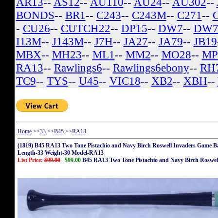
AR13
--
AS12
--
AU110
--
AU24
--
AU302
--
BONDS
--
BR1
--
C243
--
C243M
--
C271
--
-
CU26
--
CUTCH22
--
DP15
--
DW7
--
DW7
I13M
--
J143M
--
J7H
--
JA27
--
JA79
--
JB19
MBX
--
MH23
--
ML1
--
MM2
--
MO28
--
MP
RA13
--
Rawlings6
--
Rawlings6ebony
--
RH
TC9
--
TYS
--
U45
--
VIC18
--
XB2
--
XBH
--
Home
>>
33
>>
B45
>>
RA13
(1819) B45 RA13 Two Tone Pistachio and Navy Birch Roswell Invaders Game B
Length-33 Weight-30 Model-RA13
List Price:
$99.00
$99.00
B45 RA13 Two Tone Pistachio and Navy Birch Roswel