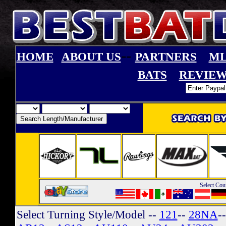
--
HOME
ABOUT US
PARTNERS
ML
BATS
REVIEW
Select Cou
Select Turning Style/Model
--
121
--
28NA
-