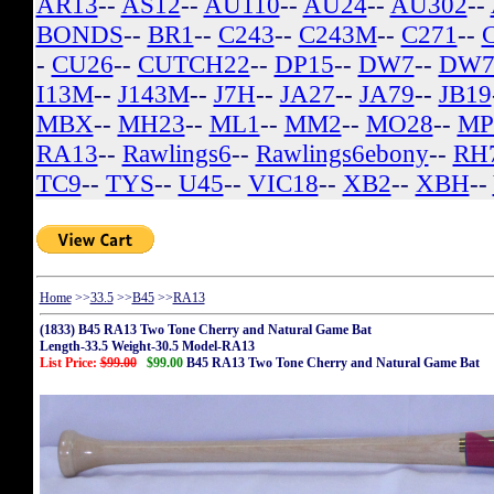
AR13
--
AS12
--
AU110
--
AU24
--
AU302
--
BONDS
--
BR1
--
C243
--
C243M
--
C271
--
-
CU26
--
CUTCH22
--
DP15
--
DW7
--
DW7
I13M
--
J143M
--
J7H
--
JA27
--
JA79
--
JB19
MBX
--
MH23
--
ML1
--
MM2
--
MO28
--
MP
RA13
--
Rawlings6
--
Rawlings6ebony
--
RH
TC9
--
TYS
--
U45
--
VIC18
--
XB2
--
XBH
--
Home
>>
33.5
>>
B45
>>
RA13
(1833) B45 RA13 Two Tone Cherry and Natural Game Bat
Length-33.5 Weight-30.5 Model-RA13
List Price:
$99.00
$99.00
B45 RA13 Two Tone Cherry and Natural Game Bat