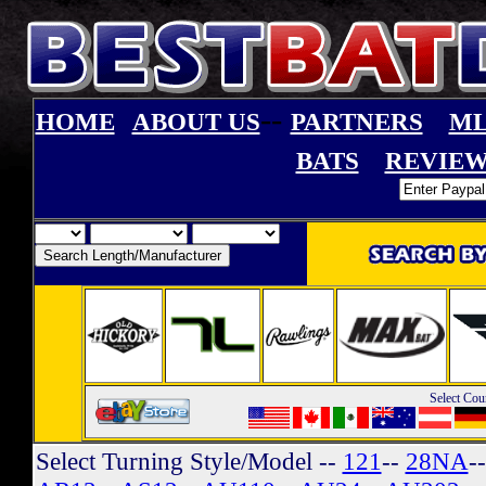
--
HOME
ABOUT US
PARTNERS
ML
BATS
REVIEW
Select Cou
Select Turning Style/Model
--
121
--
28NA
-