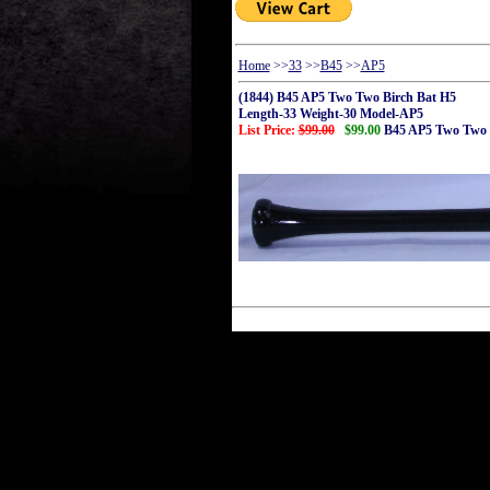
Home
>>
33
>>
B45
>>
AP5
(1844) B45 AP5 Two Two Birch Bat H5
Length-33 Weight-30 Model-AP5
List Price:
$99.00
$99.00
B45 AP5 Two Two 