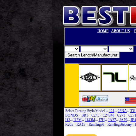
--
HOME
ABOUT US
Select Turning Style/Model
--
121
--
28NA
--
331
BONDS
--
BR1
--
C243
--
C243M
--
C271
--
C27
I13
--
I13M
--
J143M
--
J7H
--
JA27
--
JA79
--
JB
R205
--
RA13
--
Rawlings6
--
Rawlings6ebony
--