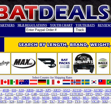
PARTNERS
MLB REGULATIONS
YOUTH CHART
YOUTH BATS
REVIEW
Select Country for Shipping Rates
--
491B
--
610
--
A10
--
AB16
--
AL26
--
AP5
--
AR13
--
AS12
--
AU110
--
AU24
--
AU302
--
AU3
1A
--
C271L
--
C353
--
C4
--
C4R
--
CC13A
--
CU1
--
CU26
--
CUTCH22
--
DP15
--
DW7
--
DW7
19
--
JC24
--
JM7
--
JTR10
--
M110
--
M356
--
MB50
--
MBX
--
MH23
--
ML1
--
MM2
--
MO28
-
RH7E
--
S24
--
S318
--
T14
--
T141
--
T36
--
TA7
--
TC10
--
TC9
--
TYS
--
U45
--
VIC18
--
XB2
--