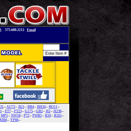
S
575.680.2212
Email
31
--
AU72
--
B21
--
BB4
--
BH34
--
BO11
--
1
--
ET7
--
FT23
--
G175
--
GB2
--
H2
--
H238
--
-
MP1
--
NW18
--
P72
--
PWB1
--
R10
--
R161
--
XBH
--
YP66
--