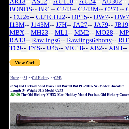
AR13
--
AS12
--
AU110
--
AU24
--
AU302
--
BONDS
--
BR1
--
C243
--
C243M
--
C271
--
-
CU26
--
CUTCH22
--
DP15
--
DW7
--
DW7
I13M
--
J143M
--
J7H
--
JA27
--
JA79
--
JB19
MBX
--
MH23
--
ML1
--
MM2
--
MO28
--
MP
RA13
--
Rawlings6
--
Rawlings6ebony
--
RH
TC9
--
TYS
--
U45
--
VIC18
--
XB2
--
XBH
--
Home
>>
34
>>
Old Hickory
>>
C243
(674) Old Hickory Solid Black Full Barrell Bat PC-MH5-243 Model Chocolate
Length-34 Weight-31.5 Model-C243
$89.99
The Old Hickory MH5X Matt Holiday Model Pro bat. Old Hickory Conver