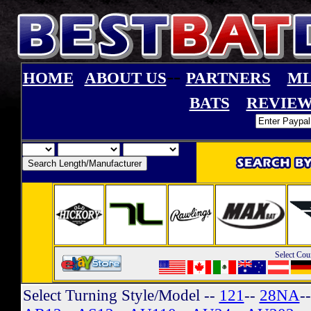
--
HOME
ABOUT US
PARTNERS
ML
BATS
REVIEW
Select Cou
Select Turning Style/Model
--
121
--
28NA
-