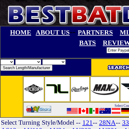
--
HOME
ABOUT US
PARTNERS
ML
BATS
REVIE
Select Cou
Select Turning Style/Model
--
121
--
28NA
--
33