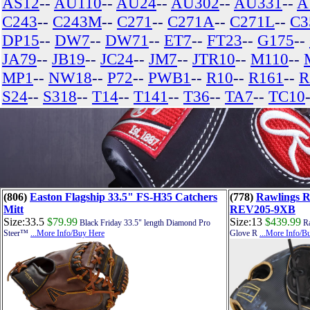
AS12
--
AU110
--
AU24
--
AU302
--
AU331
--
A
C243
--
C243M
--
C271
--
C271A
--
C271L
--
C3
DP15
--
DW7
--
DW71
--
ET7
--
FT23
--
G175
--
JA79
--
JB19
--
JC24
--
JM7
--
JTR10
--
M110
--
MP1
--
NW18
--
P72
--
PWB1
--
R10
--
R161
--
R
S24
--
S318
--
T14
--
T141
--
T36
--
TA7
--
TC10
(806)
Easton Flagship 33.5" FS-H35 Catchers
(778)
Rawlings R
Mitt
REV205-9XB
Size:33.5
$79.99
Size:13
$439.99
Black Friday 33.5" length Diamond Pro
Ra
Steer™
...More Info/Buy Here
Glove R
...More Info/B